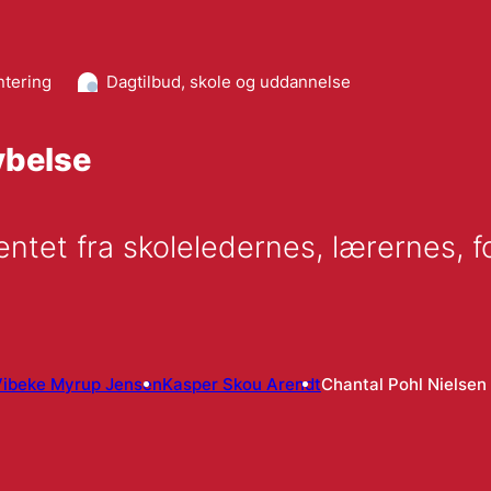
ntering
Dagtilbud, skole og uddannelse
ybelse
ntet fra skoleledernes, lærernes, 
Vibeke Myrup Jensen
Kasper Skou Arendt
Chantal Pohl Nielsen