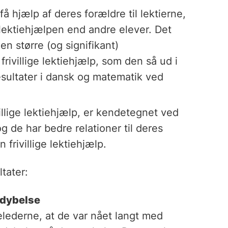
å hjælp af deres forældre til lektierne,
f lektiehjælpen end andre elever. Det
 en større (og signifikant)
ivillige lektiehjælp, som den så ud i
resultater i dansk og matematik ved
villige lektiehjælp, er kendetegnet ved
g de har bedre relationer til deres
frivillige lektiehjælp.
tater:
rdybelse
lelederne, at de var nået langt med