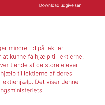
Download udgivelsen
Hent rapporten Lektieh
ger mindre tid på lektier
at kunne få hjælp til lektierne,
hver tiende af de store elever
hjælp til lektierne af deres
s lektiehjælp. Det viser denne
ingsministeriets