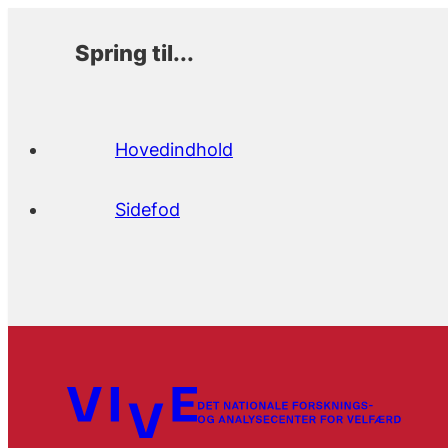
Spring til...
Hovedindhold
Sidefod