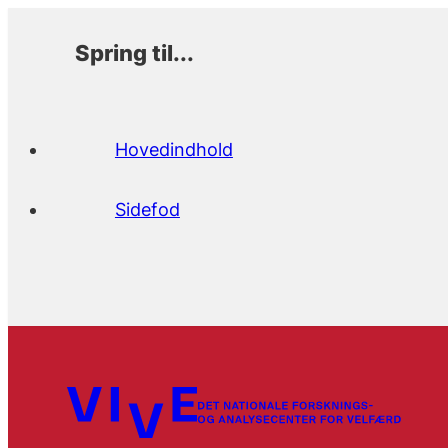
Spring til...
Hovedindhold
Sidefod