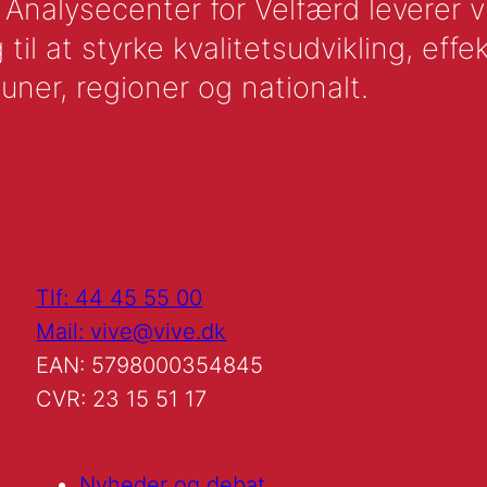
nalysecenter for Velfærd leverer vid
l at styrke kvalitetsudvikling, effek
uner, regioner og nationalt.
Tlf: 44 45 55 00
Mail: vive@vive.dk
EAN: 5798000354845
CVR: 23 15 51 17
Nyheder og debat