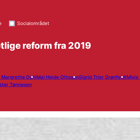
e
Socialområdet
etlige reform fra 2019
 Margrethe Dahl
Mai Heide Ottosen
Sigrid Trier Grønfeldt
Misja
ster Tønnesen