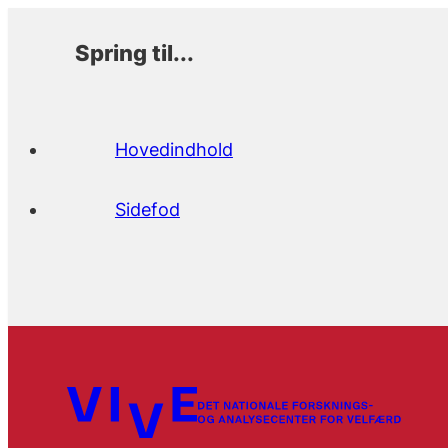
Spring til...
Hovedindhold
Sidefod