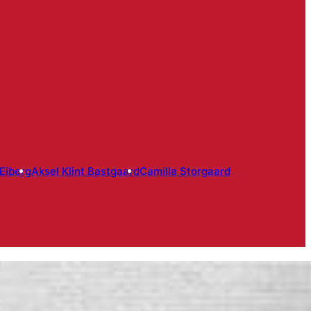
 Eiberg
Aksel Klint Bastgaard
Camilla Storgaard