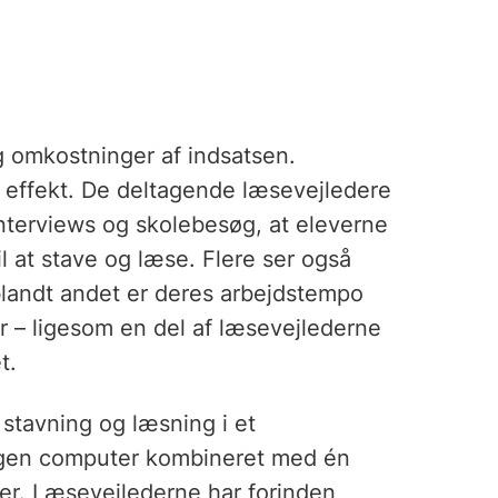
g omkostninger af indsatsen.
r effekt. De deltagende læsevejledere
terviews og skolebesøg, at eleverne
l at stave og læse. Flere ser også
 blandt andet er deres arbejdstempo
r – ligesom en del af læsevejlederne
t.
stavning og læsning i et
egen computer kombineret med én
er. Læsevejlederne har forinden