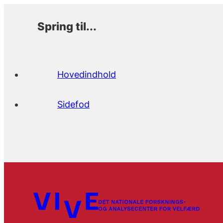
Spring til...
Hovedindhold
Sidefod