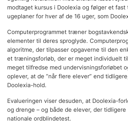
modtaget kursus i Doolexia og følger et fast 
ugeplaner for hver af de 16 uger, som Doolex
Computerprogrammet træner bogstavkendska
elementer til deres sproglyde. Computerpro
algoritme, der tilpasser opgaverne til den enk
et træningsforløb, der er meget individuelt 
meget tilfredse med undervisningsforløbet og
oplever, at de ”når flere elever” end tidliger
Doolexia-hold.
Evalueringen viser desuden, at Doolexia-for
og drenge – og både de elever, der tidligere e
nationale ordblindetest.