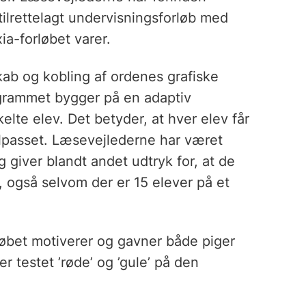
tilrettelagt undervisningsforløb med
ia-forløbet varer.
b og kobling af ordenes grafiske
grammet bygger på en adaptiv
elte elev. Det betyder, at hver elev får
tilpasset. Læsevejlederne har været
 giver blandt andet udtryk for, at de
e, også selvom der er 15 elever på et
løbet motiverer og gavner både piger
r testet ’røde’ og ’gule’ på den