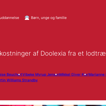
 uddannelse
Børn, unge og familie
ostninger af Doolexia fra et lodtr
uise Beuchert
Vibeke Myrup Jensen
Mikkel Giver Kjer
Marianne 
tin Williams Strandby