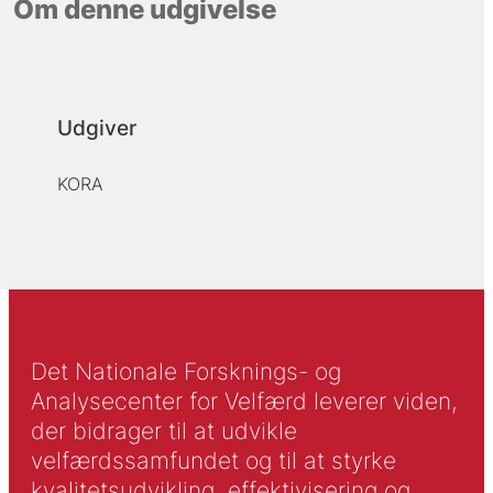
Om denne udgivelse
Udgiver
KORA
Det Nationale Forsknings- og
Analysecenter for Velfærd leverer viden,
der bidrager til at udvikle
velfærdssamfundet og til at styrke
kvalitetsudvikling, effektivisering og