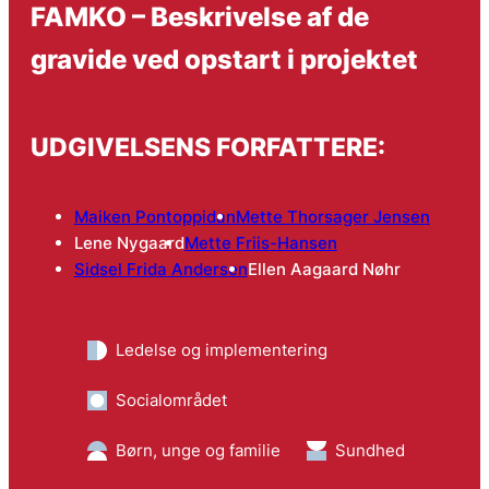
FAMKO – Beskrivelse af de
gravide ved opstart i projektet
UDGIVELSENS FORFATTERE:
Maiken Pontoppidan
Mette Thorsager Jensen
Lene Nygaard
Mette Friis-Hansen
Sidsel Frida Andersen
Ellen Aagaard Nøhr
Ledelse og implementering
Socialområdet
Børn, unge og familie
Sundhed