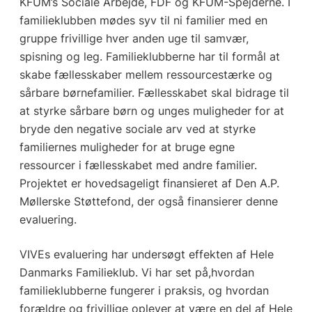
KFUM’s Sociale Arbejde, FDF og KFUM-Spejderne. I
familieklubben mødes syv til ni familier med en
gruppe frivillige hver anden uge til samvær,
spisning og leg. Familieklubberne har til formål at
skabe fællesskaber mellem ressourcestærke og
sårbare børnefamilier. Fællesskabet skal bidrage til
at styrke sårbare børn og unges muligheder for at
bryde den negative sociale arv ved at styrke
familiernes muligheder for at bruge egne
ressourcer i fællesskabet med andre familier.
Projektet er hovedsageligt finansieret af Den A.P.
Møllerske Støttefond, der også finansierer denne
evaluering.
VIVEs evaluering har undersøgt effekten af Hele
Danmarks Familieklub. Vi har set på,hvordan
familieklubberne fungerer i praksis, og hvordan
forældre og frivillige oplever at være en del af Hele