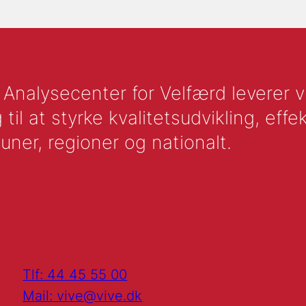
nalysecenter for Velfærd leverer vid
l at styrke kvalitetsudvikling, effek
uner, regioner og nationalt.
Tlf: 44 45 55 00
Mail: vive@vive.dk