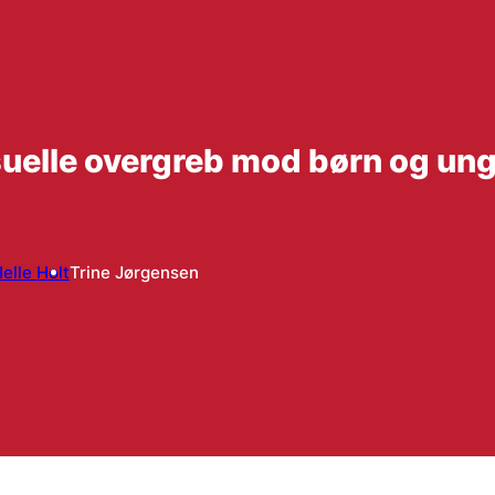
ksuelle overgreb mod børn og u
elle Holt
Trine Jørgensen