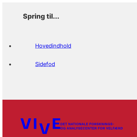
Spring til...
Hovedindhold
Sidefod