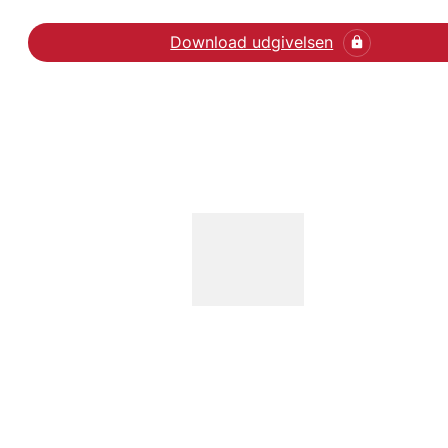
Download udgivelsen
Læs artiklen hos BestPr