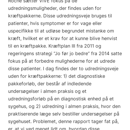
Roche sætter VIVE fokus på de
udredningsmuligheder, der findes uden for
kræftpakkerne. Disse udredningsveje bruges til
patienter, hvis symptomer er for vage eller
uspecifikke til at udløse begrundet mistanke om
kræft, hvilket er et krav for at kunne blive henvist
til en kræftpakke. Kræftplan III fra 2011 og
regeringens strategi ”Jo før jo bedre” fra 2014 satte
fokus på at forbedre mulighederne for at udrede
disse patienter. I dag findes der to udredningsveje
uden for kræftpakkerne: 1) det diagnostiske
pakkeforløb, der består af indledende
undersøgelser i almen praksis og et
udredningsforløb på en diagnostisk enhed på et
sygehus, og 2) udredning i almen praksis, hvor den
praktiserende læge selv bestiller undersøgelser på
sygehuset. Problemet, denne rapport tager fat på,
er, at vi ved meget lidt om, hvordan disse