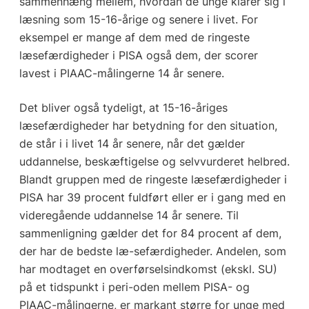
sammenhæng mellem, hvordan de unge klarer sig i
læsning som 15-16-årige og senere i livet. For
eksempel er mange af dem med de ringeste
læsefærdigheder i PISA også dem, der scorer
lavest i PIAAC-målingerne 14 år senere.
Det bliver også tydeligt, at 15-16-åriges
læsefærdigheder har betydning for den situation,
de står i i livet 14 år senere, når det gælder
uddannelse, beskæftigelse og selvvurderet helbred.
Blandt gruppen med de ringeste læsefærdigheder i
PISA har 39 procent fuldført eller er i gang med en
videregående uddannelse 14 år senere. Til
sammenligning gælder det for 84 procent af dem,
der har de bedste læ-sefærdigheder. Andelen, som
har modtaget en overførselsindkomst (ekskl. SU)
på et tidspunkt i peri-oden mellem PISA- og
PIAAC-målingerne, er markant større for unge med