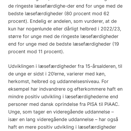
de ringeste læsefærdighe-der end for unge med de
bedste læsefærdigheder (80 procent mod 62
procent). Endelig er andelen, som vurderer, at de
kun har nogenlunde eller dårligt helbred i 2022/23,
større for unge med de ringeste læsefærdigheder
end for unge med de bedste læsefærdigheder (19
procent mod 11 procent).
Udviklingen i læsefærdigheder fra 15-årsalderen, til
de unge er sidst i 20’erne, varierer med køn,
herkomst, helbred og uddannelsesniveau. For
eksempel har indvandrere og efterkommere haft en
mindre positiv udvikling i læsefærdighederne end
personer med dansk oprindelse fra PISA til PIAAC.
Unge, som tager en videregående uddannelse –
især en lang videregående uddannelse – har også
haft en mere positiv udvikling i læsefærdigheder