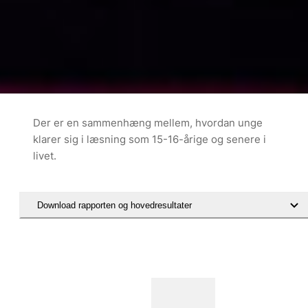
Der er en sammenhæng mellem, hvordan unge
klarer sig i læsning som 15-16-årige og senere i
livet.
Download rapporten og hovedresultater