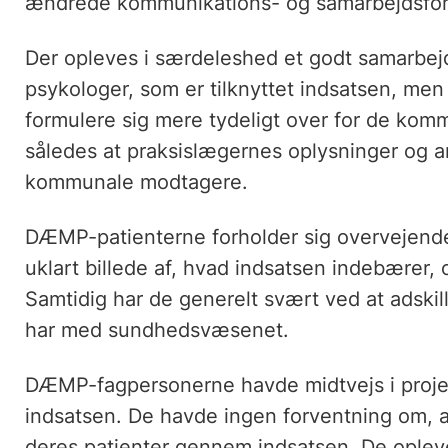
ændrede kommunikations- og samarbejdsfor
Der opleves i særdeleshed et godt samarbej
psykologer, som er tilknyttet indsatsen, men
formulere sig mere tydeligt over for de kom
således at praksislægernes oplysninger og a
kommunale modtagere.
DÆMP-patienterne forholder sig overvejende p
uklart billede af, hvad indsatsen indebærer, 
Samtidig har de generelt svært ved at adskil
har med sundhedsvæsenet.
DÆMP-fagpersonerne havde midtvejs i proje
indsatsen. De havde ingen forventning om, at
deres patienter gennem indsatsen. De oplev