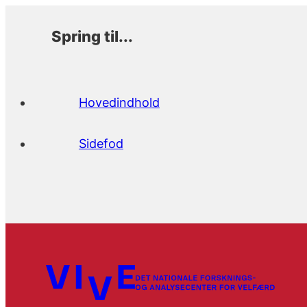
Spring til...
Hovedindhold
Sidefod