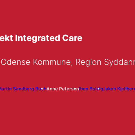
jekt Integrated Care
m Odense Kommune, Region Syddan
Martin Sandberg Buch
Anne Petersen
Iben Bolvig
Jakob Kjellber