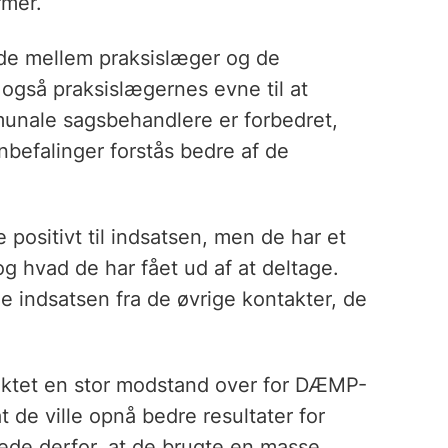
mer.
de mellem praksislæger og de
 også praksislægernes evne til at
munale sagsbehandlere er forbedret,
nbefalinger forstås bedre af de
ositivt til indsatsen, men de har et
og hvad de har fået ud af at deltage.
le indsatsen fra de øvrige kontakter, de
ktet en stor modstand over for DÆMP-
 de ville opnå bedre resultater for
ede derfor, at de brugte en masse