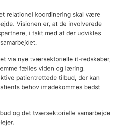
et relationel koordinering skal være
ejde. Visionen er, at de involverede
spartnere, i takt med at der udvikles
r samarbejdet.
t via nye tværsektorielle it-redskaber,
remme fælles viden og læring.
tive patientrettede tilbud, der kan
 patients behov imødekommes bedst
ilbud og det tværsektorielle samarbejde
ejer.