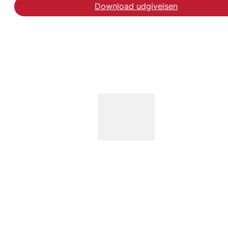
Download udgivelsen
Hent rapporten Normerin