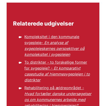
Relaterede udgivelser
Kompleksitet i den kommunale
sygepleje-
En analyse af
sygeplejeskernes perspektiver på
kompleksitet i sygeplejen
To distrikter - to forskellige former
for sygepleje? -
Et komparativt
casestudie af hjemmesygeplejen i to
distrikter
Rehabilitering på ældreområdet -
Hvad fortæller danske undersøgelser
os om kommunernes arbejde med
rehabilitering i hjemmeplejen?