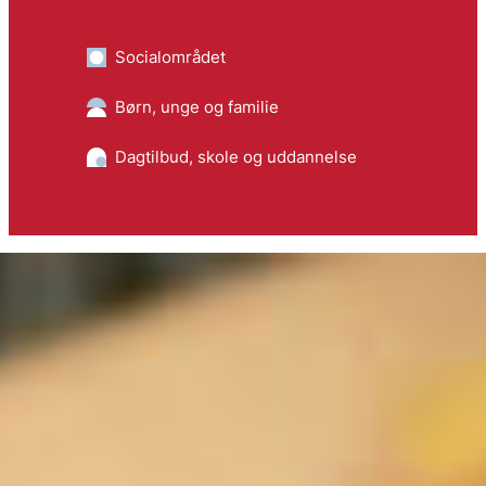
Socialområdet
Børn, unge og familie
Dagtilbud, skole og uddannelse