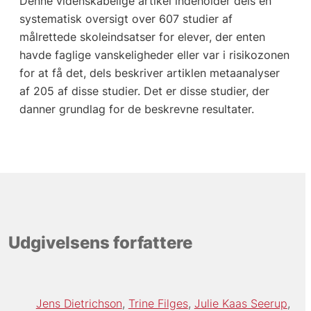
Denne videnskabelige artikel indeholder dels en
systematisk oversigt over 607 studier af
målrettede skoleindsatser for elever, der enten
havde faglige vanskeligheder eller var i risikozonen
for at få det, dels beskriver artiklen metaanalyser
af 205 af disse studier. Det er disse studier, der
danner grundlag for de beskrevne resultater.
Udgivelsens forfattere
Jens Dietrichson
Trine Filges
Julie Kaas Seerup