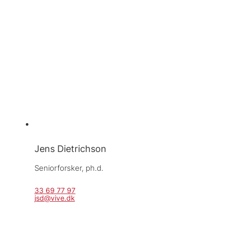
Jens Dietrichson
Seniorforsker, 
ph.d.
33 69 77 97
jsd@vive.dk