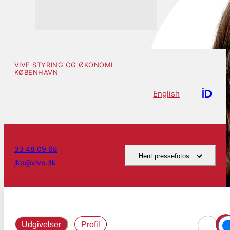
VIVE STYRING OG ØKONOMI
KØBENHAVN
English
33 48 09 68
Hent pressefotos
jkp@vive.dk
Udgivelser
Profil