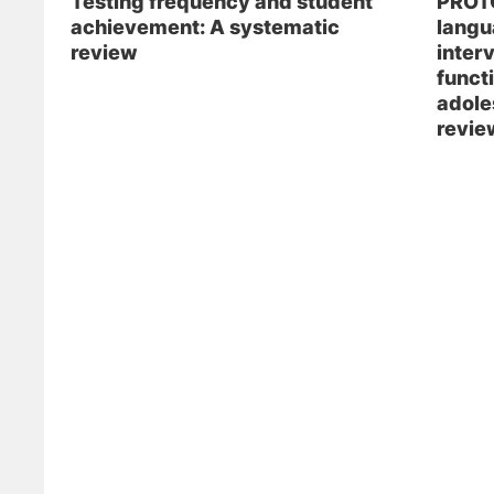
Testing frequency and student
PROT
achievement: A systematic
langu
review
inter
funct
adole
revie