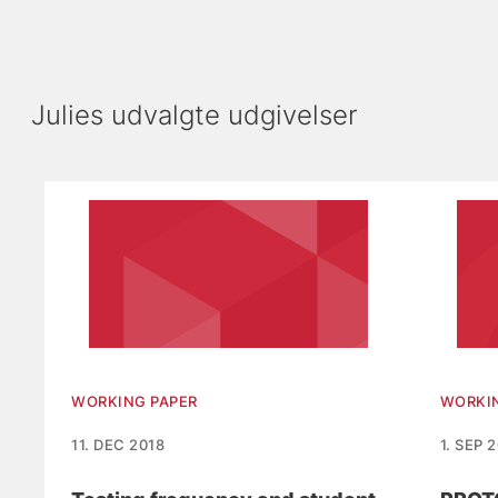
Julies udvalgte udgivelser
Viser slide 1 af 6
WORKING PAPER
WORKI
11. DEC 2018
1. SEP 