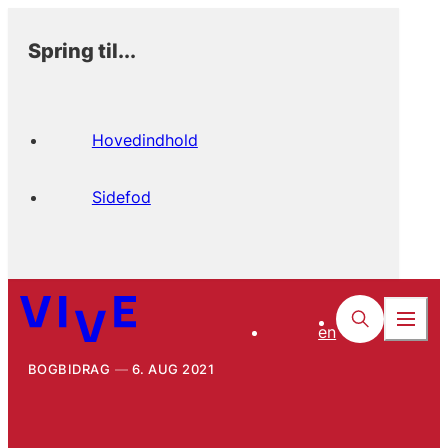
Spring til...
Hovedindhold
Sidefod
en
BOGBIDRAG
6. AUG 2021