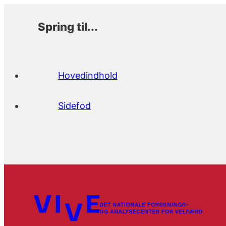
Spring til...
Hovedindhold
Sidefod