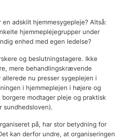
r en adskilt hjemmesygepleje? Altså:
 enkelte hjemmeplejegrupper under
tændig enhed med egen ledelse?
orskere og beslutningstagere. Ikke
ldre, mere behandlingskrævende
 allerede nu presser sygeplejen i
ningen i hjemmeplejen i højere og
al borgere modtager pleje og praktisk
er sundhedsloven).
ganiseret på, har stor betydning for
Det kan derfor undre, at organiseringen