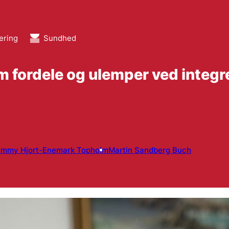
ering
Sundhed
m fordele og ulemper ved integre
Emmy Hjort-Enemark Topholm
Martin Sandberg Buch