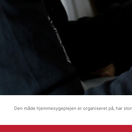
Den måde hjemmesygeplejen er organiseret på, har stor 