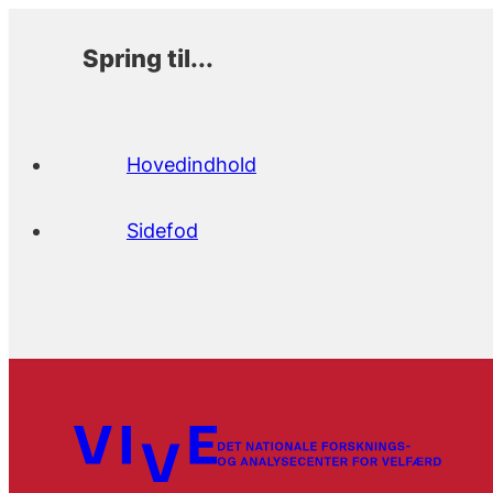
Spring til...
Hovedindhold
Sidefod