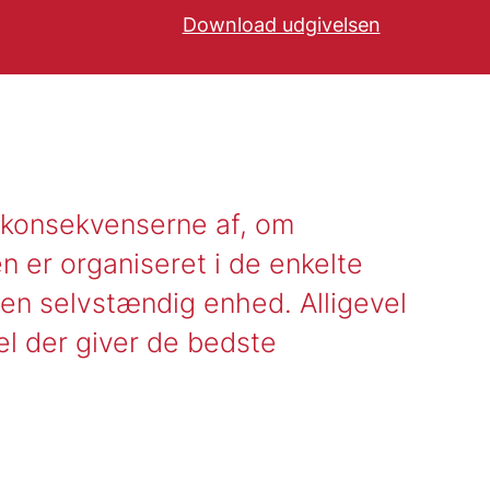
Download udgivelsen
Find blogindlægget he
konsekvenserne af, om
 er organiseret i de enkelte
en selvstændig enhed. Alligevel
el der giver de bedste