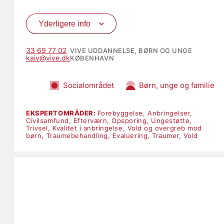
Yderligere info
33 69 77 02
VIVE UDDANNELSE, BØRN OG UNGE
kaiv@vive.dk
KØBENHAVN
Socialområdet
Børn, unge og familie
EKSPERTOMRÅDER:
Forebyggelse,
Anbringelser,
Civilsamfund,
Efterværn,
Opsporing,
Ungestøtte,
Trivsel,
Kvalitet i anbringelse,
Vold og overgreb mod
børn,
Traumebehandling,
Evaluering,
Traumer,
Vold