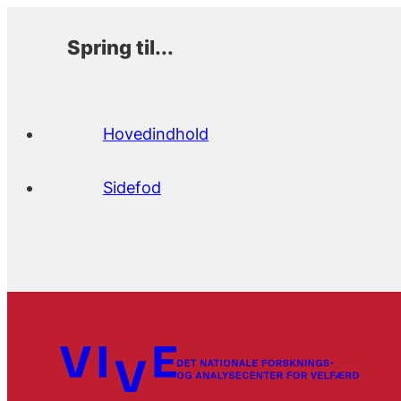
Spring til...
Hovedindhold
Sidefod