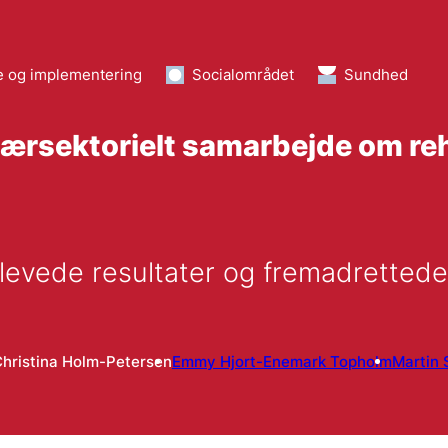
e og implementering
Socialområdet
Sundhed
værsektorielt samarbejde om reh
oplevede resultater og fremadrett
hristina Holm-Petersen
Emmy Hjort-Enemark Topholm
Martin