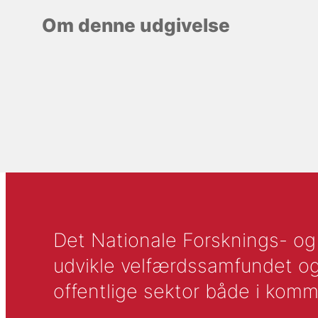
Om denne udgivelse
Det Nationale Forsknings- og A
udvikle velfærdssamfundet og ti
offentlige sektor både i komm