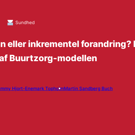
e
Sundhed
 eller inkrementel forandring? 
af Buurtzorg-modellen
Emmy Hjort-Enemark Topholm
Martin Sandberg Buch