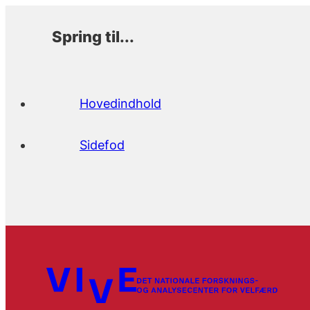
Spring til...
Hovedindhold
Sidefod