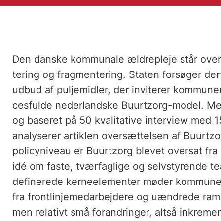
Den danske kommunale ældrepleje står over 
tering og fragmentering. Staten forsøger de
udbud af puljemidler, der inviterer kommunern
cesfulde nederlandske Buurtzorg-model. Me
og baseret på 50 kvalitative interview med 
analyserer artiklen oversættelsen af Buurtz
policyniveau er Buurtzorg blevet oversat fra
idé om faste, tværfaglige og selvstyrende te
definerede kerneelementer møder kommuner
fra frontlinjemedarbejdere og uændrede ramme
men relativt små forandringer, altså inkreme