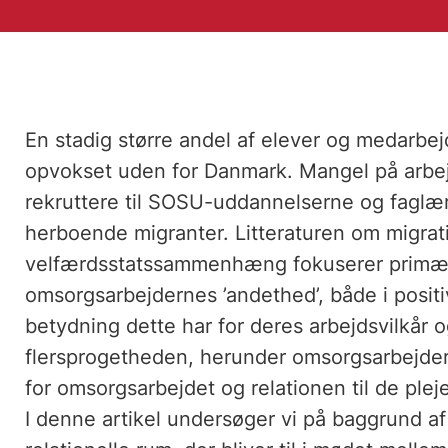
En stadig større andel af elever og medarbej
opvokset uden for Danmark. Mangel på arbejds
rekruttere til SOSU-uddannelserne og faglær
herboende migranter. Litteraturen om migrat
velfærdsstatssammenhæng fokuserer primært
omsorgsarbejdernes ’andethed’, både i positi
betydning dette har for deres arbejdsvilkår o
flersprogetheden, herunder omsorgsarbejder
for omsorgsarbejdet og relationen til de pl
I denne artikel undersøger vi på baggrund af