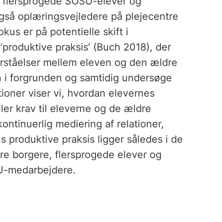
lem flersprogede SOSU-elever og
gså oplæringsvejledere på plejecentre
us er på potentielle skift i
produktive praksis’ (Buch 2018), der
orståelser mellem eleven og den ældre
n i forgrunden og samtidig undersøge
tioner viser vi, hvordan elevernes
er krav til eleverne og de ældre
ontinuerlig mediering af relationer,
produktive praksis ligger således i de
re borgere, flersprogede elever og
U-medarbejdere.