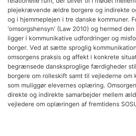
relationelle rum, der bliver til i mødet mel
plejekrævende ældre borgere og indirekte o
og i hjemmeplejen i tre danske kommuner. Fok
‘omsorgshensyn’ (Law 2010) og hermed den ’
ligger i kommunikative udfordringer og misf
borger. Ved at sætte sproglig kommunikatio
omsorgens praksis og affekt i konkrete situa
begrænsede dansksproglige færdigheder still
borgere om rolleskift samt til vejlederne om k
som muliggør elevernes oplæring. Omsorgens 
direkte og indirekte samarbejder mellem æld
vejledere om oplæringen af fremtidens SOS