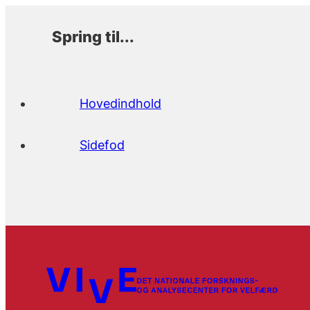
Spring til...
Hovedindhold
Sidefod