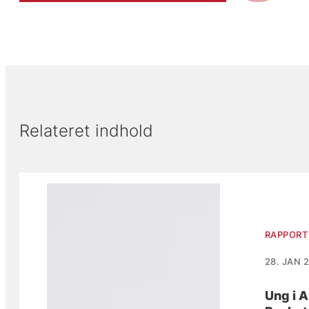
Relateret indhold
Viser slide 1 af 2
RAPPORT
28. JAN 
Ung i A