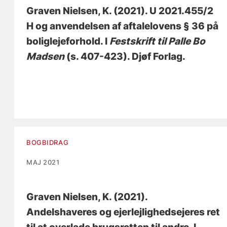
Graven Nielsen, K.
(2021).
U 2021.455/2
H og anvendelsen af aftalelovens § 36 på
boliglejeforhold
. I
Festskrift til Palle Bo
Madsen
(s. 407-423). Djøf Forlag.
BOGBIDRAG
MAJ 2021
Graven Nielsen, K.
(2021).
Andelshaveres og ejerlejlighedsejeres ret