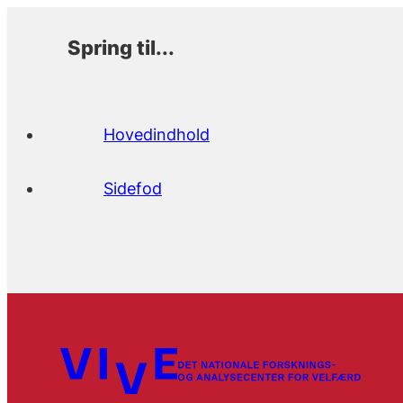
Spring til...
Hovedindhold
Sidefod