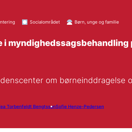
ntering
Socialområdet
Børn, unge og familie
e i myndighedssagsbehandling 
idenscenter om børneinddragelse og
ea Torbenfeldt Bengtsson
Sofie Henze-Pedersen