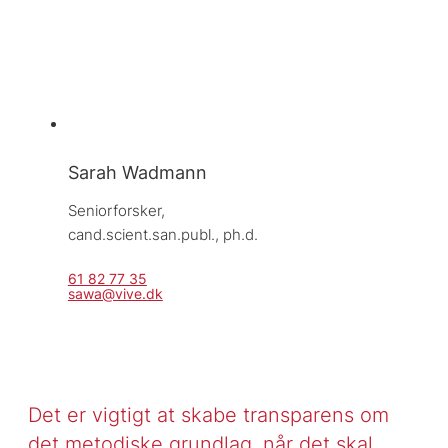
Sarah Wadmann
Seniorforsker, 
cand.scient.san.publ., ph.d.
61 82 77 35
sawa@vive.dk
Det er vigtigt at skabe transparens om
det metodiske grundlag, når det skal