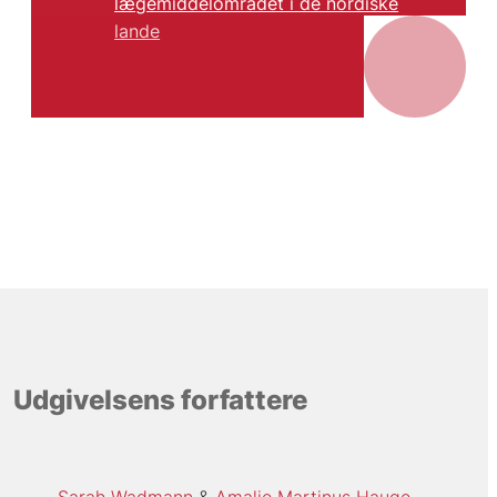
lægemiddelområdet i de nordiske
lande
Udgivelsens forfattere
Sarah Wadmann
Amalie Martinus Hauge