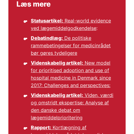
Læs mere
Statusartikel:
Real-world evidence
ved lægemiddelgodkendelse
:
Debatindlæg:
De politiske
rammebetingelser for medicinrådet
bør gøres tydeligere
Videnskabelig artikel:
New model
for prioritised adoption and use of
hospital medicine in Denmark since
2017: Challenges and perspectives:
Videnskabelig artikel:
Viden, værdi
og omstridt ekspertise: Analyse af
den danske debat om
lægemiddelprioritering
Rapport:
Kortlægning af