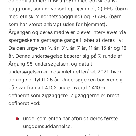
delpopulationer: 1) BFU (børn med etnisk dansk
baggrund, som er vokset op hjemme), 2) EFU (børn
med etnisk minoritetsbaggrund) og 3) AFU (børn,
som har været anbragt uden for hjemmet).
Årgangen og deres mødre er blevet interviewet via
spørgeskema gentagne gange i løbet af deres liv:
Da den unge var ½ år, 3½ år, 7 år, 11 år, 15 år og 18
år. Denne undersøgelse baserer sig på 7. runde af
Årgang 95-undersøgelsen, og data til
undersøgelsen er indsamlet i efteråret 2021, hvor
de unge er fyldt 25 år. Undersøgelsen baserer sig
på svar fra i alt 4.152 unge, hvoraf 1.410 er
defineret som zigzaggere. Zigzaggerne er bredt
defineret ved:
unge, som enten har afbrudt deres første
ungdomsuddannelse,