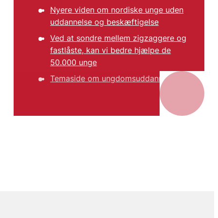
Nyere viden om nordiske unge uden
uddannelse og beskæftigelse
Ved at sondre mellem zigzaggere og
fastlåste, kan vi bedre hjælpe de
50.000 unge
Temaside om ungdomsuddannelse