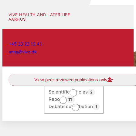
VIVE HEALTH AND LATER LIFE
AARHUS
+45 23 23 19 41
anna@vive.dk
View peer-reviewed publications only
Scientific articles
2
Reports
11
Debate contribution
1