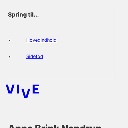
Spring til...
Hovedindhold
Sidefod