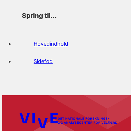
Spring til...
Hovedindhold
Sidefod