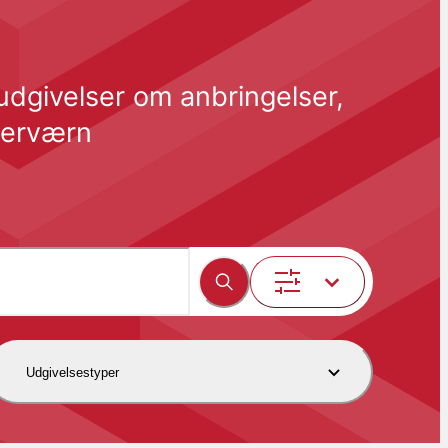
udgivelser om anbringelser, 
fterværn
Udgivelsestyper