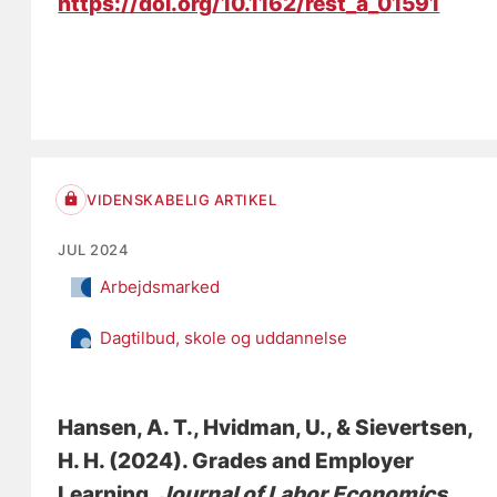
https://doi.org/10.1162/rest_a_01591
VIDENSKABELIG ARTIKEL
JUL 2024
Arbejdsmarked
Dagtilbud, skole og uddannelse
Hansen, A. T.
, Hvidman, U.
, & Sievertsen,
H. H.
(2024).
Grades and Employer
Learning
.
Journal of Labor Economics
,