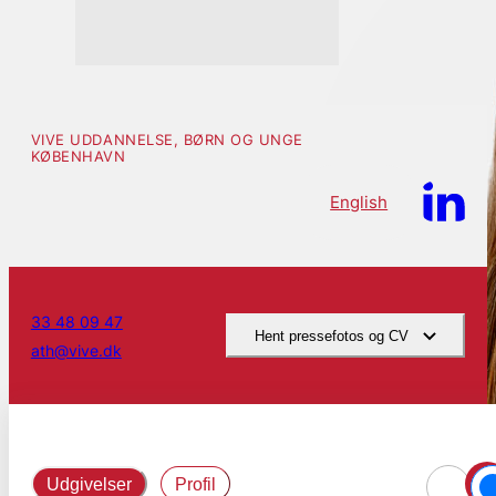
VIVE UDDANNELSE, BØRN OG UNGE
KØBENHAVN
English
33 48 09 47
Hent pressefotos og CV
ath@vive.dk
Udgivelser
Profil