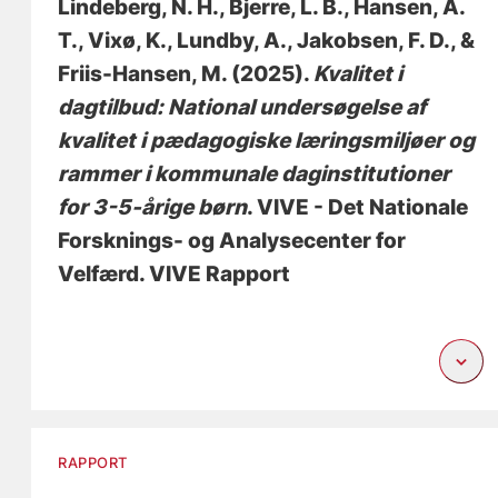
Lindeberg, N. H.
, Bjerre, L. B.
, Hansen, A.
T.
, Vixø, K.
, Lundby, A., Jakobsen, F. D.
, &
Friis-Hansen, M.
(2025).
Kvalitet i
dagtilbud: National undersøgelse af
kvalitet i pædagogiske læringsmiljøer og
rammer i kommunale daginstitutioner
for 3-5-årige børn
. VIVE - Det Nationale
Forsknings- og Analysecenter for
Velfærd. VIVE Rapport
RAPPORT